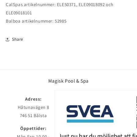
CalSpas artikelnummer: ELE50371, ELE09018092 och
ELE09018101
Balboa artikelnummer: 52985
Share
Magisk Pool & Spa
Adress:
Håtunavägen 8
746 51 Bålsta
Öppettider:
Mån-Fre: 10.00 -