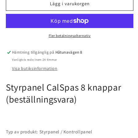
Styrpanel
Styrpanel
Lägg i varukorgen
CalSpas
CalSpas
8
8
knappar
knappar
(beställningsvara)
(beställningsvara)
Fler betalningsalternativ
Hämtning tillgänglig på
Håtunavägen 8
Vanligtvis redo inom 24 timmar
Visa butiksinformation
Styrpanel CalSpas 8 knappar
(beställningsvara)
Typ av produkt: Styrpanel / Kontrollpanel