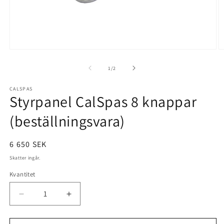
Öppna
Ö
mediet
m
1
2
av
1
/
2
i
i
modalfönster
m
CALSPAS
Styrpanel CalSpas 8 knappar
(beställningsvara)
Ordinarie
6 650 SEK
pris
Skatter ingår.
Kvantitet
Minska
Öka
kvantitet
kvantitet
för
för