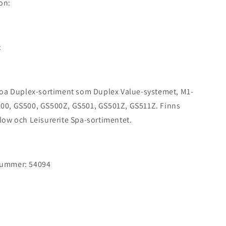
on:
:
lboa Duplex-sortiment som Duplex Value-systemet, M1-
100, GS500, GS500Z, GS501, GS501Z, GS511Z. Finns
flow och Leisurerite Spa-sortimentet.
nummer: 54094