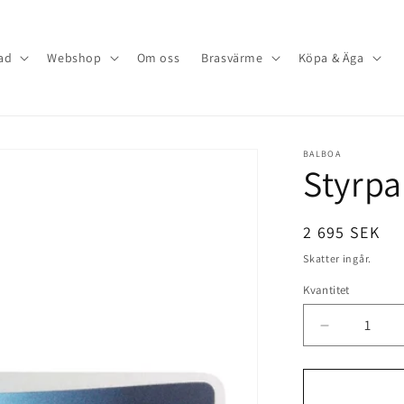
ad
Webshop
Om oss
Brasvärme
Köpa & Äga
BALBOA
Styrpa
Ordinarie
2 695 SEK
pris
Skatter ingår.
Kvantitet
Minska
kvantitet
för
Styrpanel