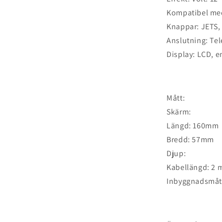
Kompatibel med
Knappar: JETS
Anslutning: Te
Display: LCD, e
Mått:
Skärm:
Längd: 160mm
Bredd: 57mm
Djup:
Kabellängd: 2 
Inbyggnadsmått