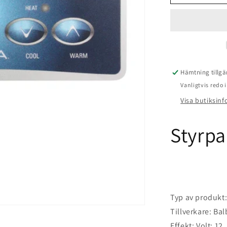
Balboa
VL401
jets
Hämtning tillgä
Vanligtvis redo
Visa butiksin
Styrpa
Typ av produkt:
Tillverkare: Ba
Effekt: Volt: 12