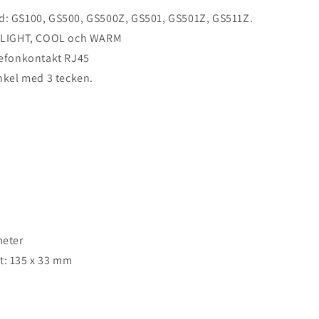
: GS100, GS500, GS500Z, GS501, GS501Z, GS511Z.
, LIGHT, COOL och WARM
lefonkontakt RJ45
nkel med 3 tecken.
meter
: 135 x 33 mm