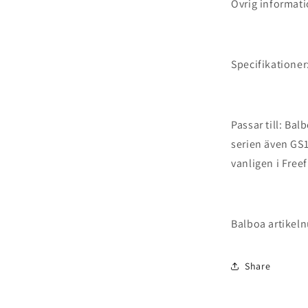
Övrig informati
Specifikationer
Passar till: Ba
serien även GS
vanligen i Free
Balboa artikel
Share