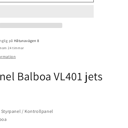
Balboa
VL401
jets
nglig på
Håtunavägen 8
 inom 24 timmar
formation
nel Balboa VL401 jets
 Styrpanel / Kontrollpanel
lboa