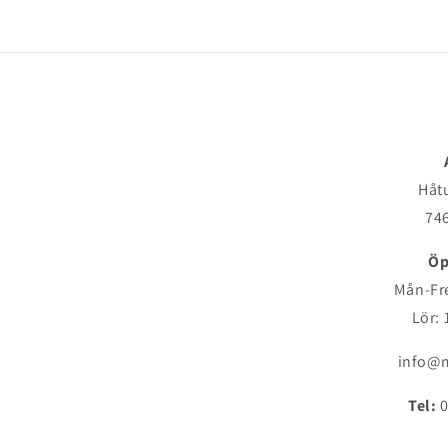
Håt
746
Öp
Mån-Fre
Lör: 
info@m
Tel:
0