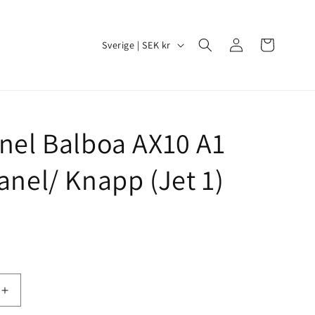
Logga
L
Varukorg
Sverige | SEK kr
in
a
n
d
/
nel Balboa AX10 A1
R
anel/ Knapp (Jet 1)
e
g
i
o
n
Öka
kvantitet