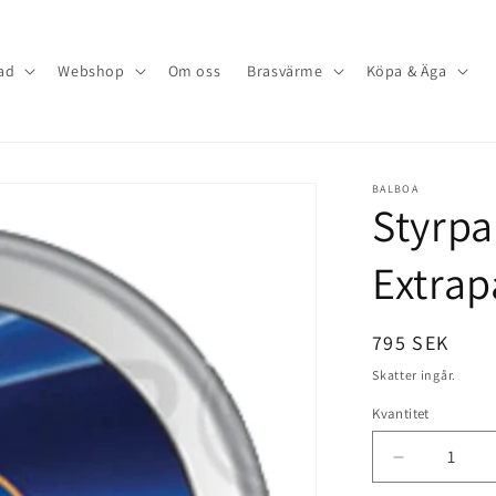
ad
Webshop
Om oss
Brasvärme
Köpa & Äga
BALBOA
Styrpa
Extrap
Ordinarie
795 SEK
pris
Skatter ingår.
Kvantitet
Minska
kvantitet