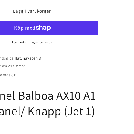
för
Styrpanel
Lägg i varukorgen
Balboa
AX10
A1
/
Extrapanel/
Knapp
Fler betalningsalternativ
(Jet
1)
nglig på
Håtunavägen 8
 inom 24 timmar
formation
nel Balboa AX10 A1
anel/ Knapp (Jet 1)