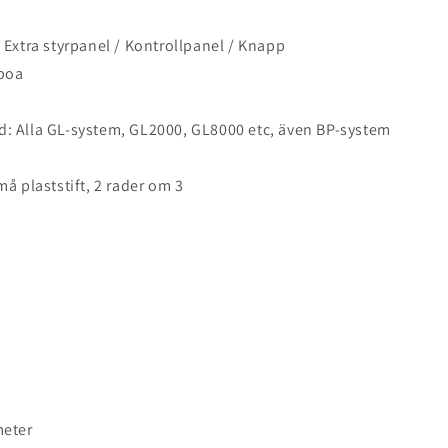
 Extra styrpanel / Kontrollpanel / Knapp
lboa
: Alla GL-system, GL2000, GL8000 etc, även BP-system
må plaststift, 2 rader om 3
meter