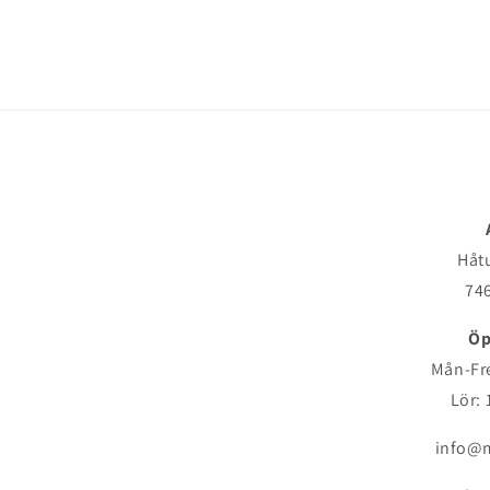
Håt
746
Öp
Mån-Fre
Lör: 
info@m