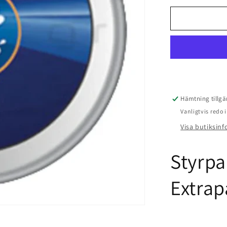
för
Styrpanel
Balboa
AX10
A1
Extrapanel
Knapp
(Jet
1)
Hämtning tillgä
Vanligtvis redo
Visa butiksin
Styrpa
Extrap