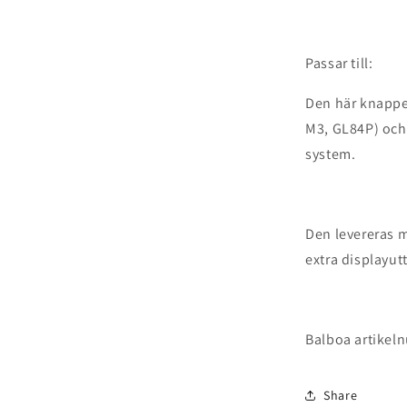
Passar till:
Den här knappe
M3, GL84P) och
system.
Den levereras m
extra displayut
Balboa artikel
Share