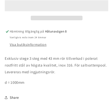
Steg
Steg
INOX
INOX
316
316
exklusiv
exklusiv
Hämtning tillgänglig på
Håtunavägen 8
Vanligtvis redo inom 24 timmar
Visa butiksinformation
Exklusiv stege 3 steg med 43 mm rör tillverkad i polerat
rostfritt stål av högsta kvalitet, inox 316. För saltvattenpool.
Levereras med ingjutningsrör.
d = 1000mm
Share