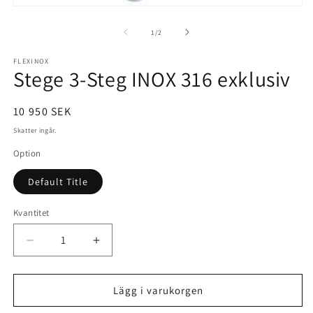
Öppna
mediet
1
av
1
/
2
i
modalfönster
FLEXINOX
Stege 3-Steg INOX 316 exklusiv
Ordinarie
10 950 SEK
pris
Skatter ingår.
Option
Default Title
Kvantitet
Minska
Öka
kvantitet
kvantitet
för
för
Stege
Stege
Lägg i varukorgen
3-
3-