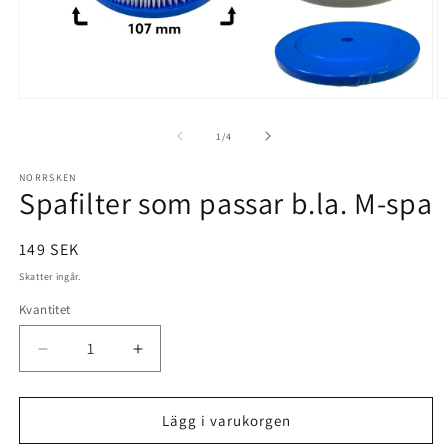
Öppna
Ö
mediet
m
1
2
av
1
/
4
i
i
modalfönster
m
NORRSKEN
Spafilter som passar b.la. M-spa
Ordinarie
149 SEK
pris
Skatter ingår.
Kvantitet
Minska
Öka
kvantitet
kvantitet
för
för
Spafilter
Spafilter
Lägg i varukorgen
som
som