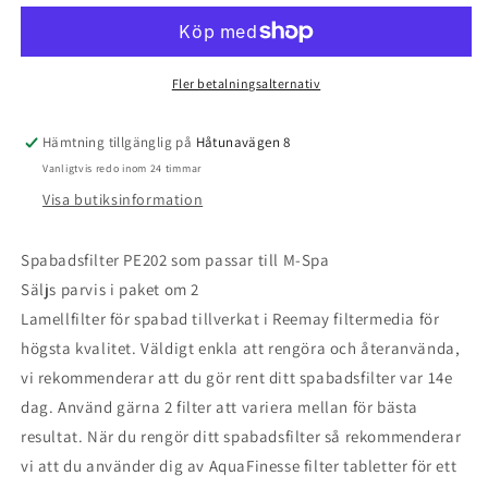
passar
passar
b.la.
b.la.
M-
M-
spa
spa
Fler betalningsalternativ
Hämtning tillgänglig på
Håtunavägen 8
Vanligtvis redo inom 24 timmar
Visa butiksinformation
Spabadsfilter PE202 som passar till M-Spa
Säljs parvis i paket om 2
Lamellfilter för spabad tillverkat i Reemay filtermedia för
högsta kvalitet. Väldigt enkla att rengöra och återanvända,
vi rekommenderar att du gör rent ditt spabadsfilter var 14e
dag. Använd gärna 2 filter att variera mellan för bästa
resultat. När du rengör ditt spabadsfilter så rekommenderar
vi att du använder dig av AquaFinesse filter tabletter för ett