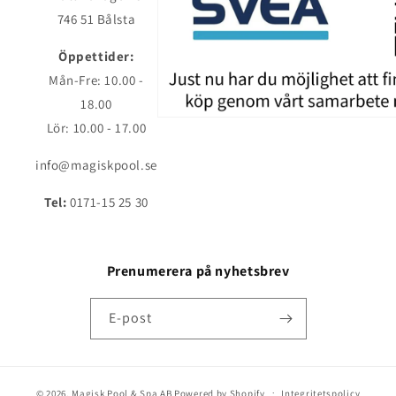
746 51 Bålsta
Öppettider:
Mån-Fre: 10.00 -
18.00
Lör: 10.00 - 17.00
info@magiskpool.se
Tel:
0171-15 25 30
Prenumerera på nyhetsbrev
E-post
© 2026,
Magisk Pool & Spa AB
Powered by Shopify
Integritetspolicy