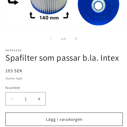
Öppna
Ö
mediet
m
1
2
av
1
/
4
i
i
modalfönster
m
NORRSKEN
Spafilter som passar b.la. Intex
Ordinarie
195 SEK
pris
Skatter ingår.
Kvantitet
Minska
Öka
kvantitet
kvantitet
för
för
Spafilter
Spafilter
Lägg i varukorgen
som
som