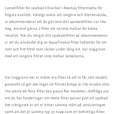
Lamellfilter för spabad tillverkat i Reemay filtermedia för
högsta kvalitet. Väldigt enkla att rengöra och återanvända,
vi rekommenderar att du gör rent ditt spabadsfilter var 14e
dag. Använd gärna 2 filter att variera mellan för bästa
resultat. När du rengör ditt spabadsfilter så rekommenderar
vi att du använder dig av AquaFinesse filter tabletter för ett
rent och fint filter som räcker under lång tid. Var noggrann
med att rengöra filtret inne mellan lamellerna.
Var noggrann när ni mäter era filter så att ni får rätt modell,
generellt så gör det inget att filtrets kropp är lite mindre eller
lite större då flera filter kan passa fler modeller, rådfråga oss
om du har funderingar om detta filter passar just ert spabad.
Det viktigaste är att ni hittar samma mått på anslutningen
samt att det är samma typ av topp som ert befintliga filter.