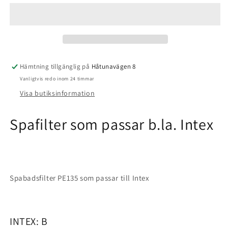
passar
passar
b.la.
b.la.
Intex
Intex
Hämtning tillgänglig på
Håtunavägen 8
Vanligtvis redo inom 24 timmar
Visa butiksinformation
Spafilter som passar b.la. Intex
Spabadsfilter PE135 som passar till Intex
INTEX: B