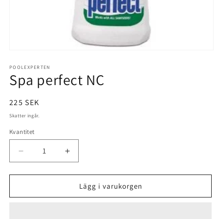
Öppna
mediet
1
POOLEXPERTEN
Spa perfect NC
i
modalfönster
Ordinarie
225 SEK
pris
Skatter ingår.
Kvantitet
Minska
Öka
kvantitet
kvantitet
för
för
Spa
Spa
Lägg i varukorgen
perfect
perfect
NC
NC