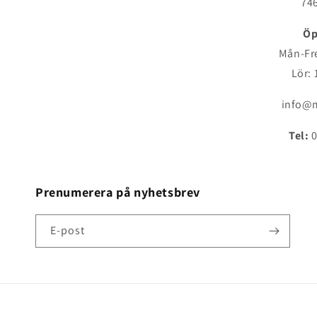
746
Öp
Mån-Fre
Lör: 
info@m
Tel:
0
Prenumerera på nyhetsbrev
E-post