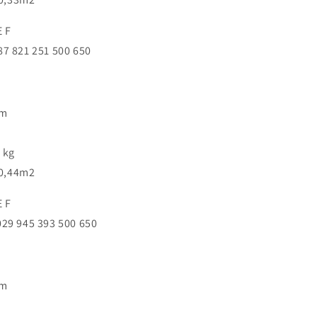
E F
7 821 251 500 650
mm
 kg
 0,44m2
E F
29 945 393 500 650
mm