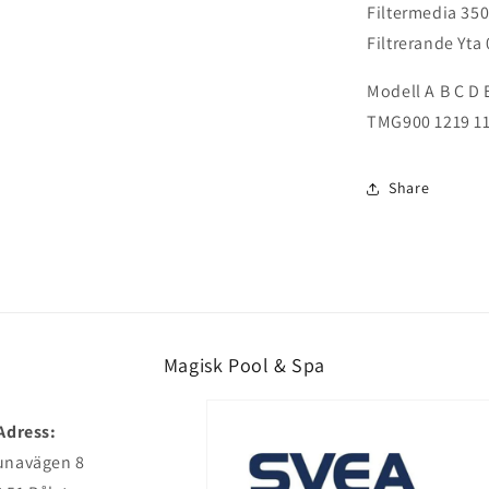
Filtermedia 350
Filtrerande Yta
Modell A B C D 
TMG900 1219 11
Share
Magisk Pool & Spa
Adress:
unavägen 8