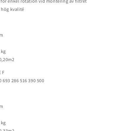
v för enkel rotation vid montering av filtret
 hög kvalité
mm
 kg
 0,20m2
E F
 693 286 516 390 500
mm
 kg
 0,33m2