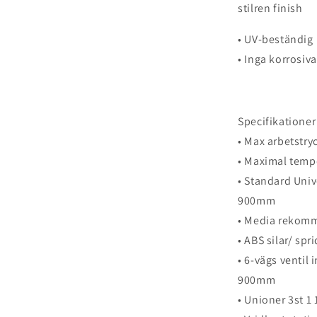
stilren finish
• UV-beständig
• Inga korrosiv
Specifikationer
• Max arbetstryc
• Maximal temp
• Standard Univ
900mm
• Media rekom
• ABS silar/ spr
• 6-vägs ventil 
900mm
• Unioner 3st 1