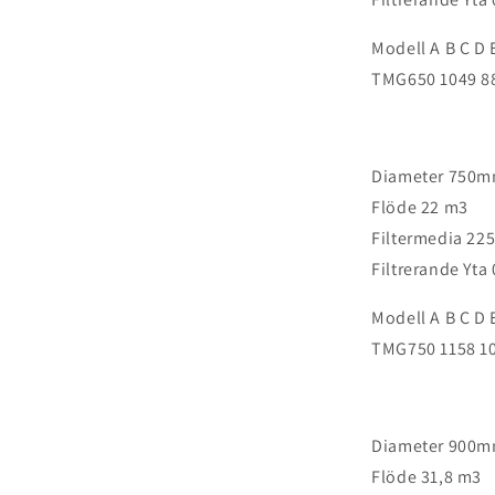
Modell A B C D 
TMG650 1049 88
Diameter 750
Flöde 22 m3
Filtermedia 225
Filtrerande Yta
Modell A B C D 
TMG750 1158 10
Diameter 900
Flöde 31,8 m3