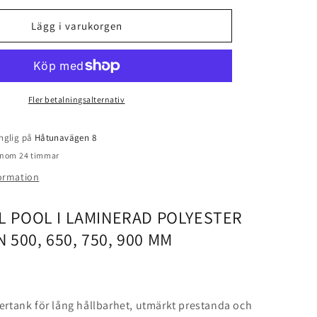
för
Sandfilter
Lägg i varukorgen
SuperPool
500,
650,
750,
900
Fler betalningsalternativ
mm
topp
nglig på
Håtunavägen 8
 inom 24 timmar
formation
LL POOL I LAMINERAD POLYESTER
 500, 650, 750, 900 MM
tertank för lång hållbarhet, utmärkt prestanda och