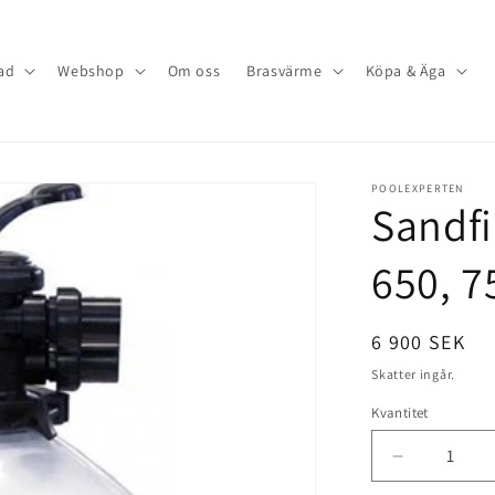
ad
Webshop
Om oss
Brasvärme
Köpa & Äga
POOLEXPERTEN
Sandfi
650, 7
Ordinarie
6 900 SEK
pris
Skatter ingår.
Kvantitet
Minska
kvantitet