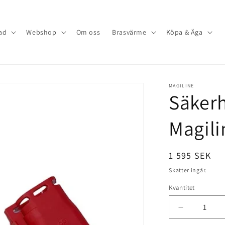
ad
Webshop
Om oss
Brasvärme
Köpa & Äga
MAGILINE
Säkerh
Magili
Ordinarie
1 595 SEK
pris
Skatter ingår.
Kvantitet
Minska
kvantitet