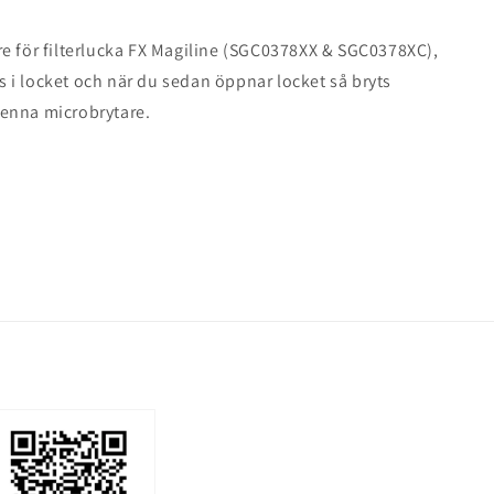
e för filterlucka FX Magiline (SGC0378XX & SGC0378XC),
i locket och när du sedan öppnar locket så bryts
enna microbrytare.