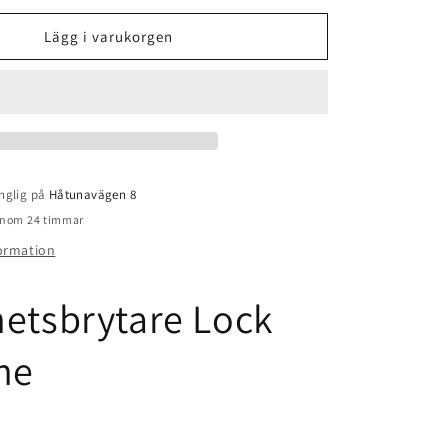
för
rytare
Säkerhetsbrytare
Lägg i varukorgen
Lock
Magiline
nglig på
Håtunavägen 8
 inom 24 timmar
formation
etsbrytare Lock
ne