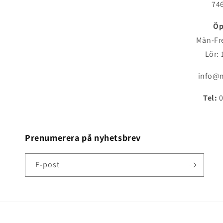
746
Öp
Mån-Fre
Lör: 
info@m
Tel:
0
Prenumerera på nyhetsbrev
E-post