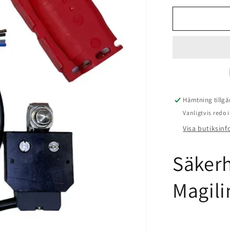
för
Säkerhetsb
Lock
Magiline
Hämtning tillgä
Vanligtvis redo
Visa butiksin
Säkerh
Magili