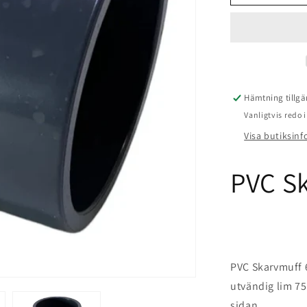
Skarvmuff
63x75x2&q
Hämtning tillgä
Vanligtvis redo
Visa butiksin
PVC S
PVC Skarvmuff 
utvändig lim 7
sidan