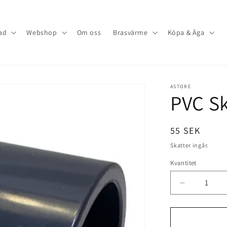
ad
Webshop
Om oss
Brasvärme
Köpa & Äga
ASTORE
PVC S
Ordinarie
55 SEK
pris
Skatter ingår.
Kvantitet
Minska
kvantitet
för
PVC