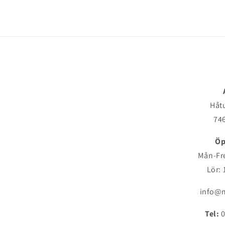
Håt
746
Öp
Mån-Fre
Lör: 
info@m
Tel:
0