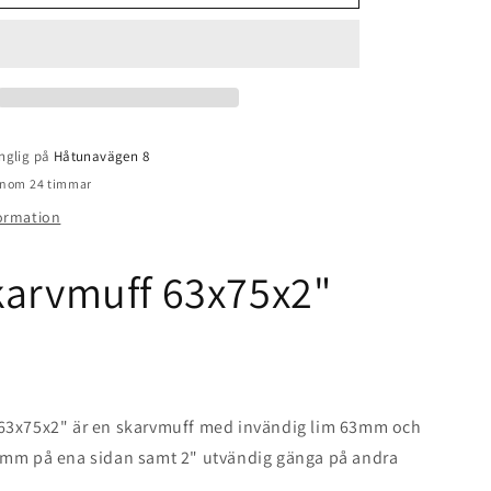
Skarvmuff
uot;
63x75x2&quot;
nglig på
Håtunavägen 8
 inom 24 timmar
formation
karvmuff 63x75x2"
63x75x2" är en skarvmuff med invändig lim 63mm och
5mm på ena sidan samt 2" utvändig gänga på andra