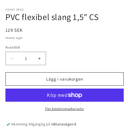
Öppna
mediet
1
COAST SPAS
PVC flexibel slang 1,5" CS
i
modalfönster
Ordinarie
129 SEK
pris
Skatter ingår.
Kvantitet
Minska
Öka
kvantitet
kvantitet
för
för
PVC
PVC
Lägg i varukorgen
flexibel
flexibel
slang
slang
1,5&quot;
1,5&quot;
CS
CS
Fler betalningsalternativ
Hämtning tillgänglig på
Håtunavägen 8