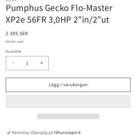
1
Pumphus Gecko Flo-Master
i
modalfönster
XP2e 56FR 3,0HP 2"in/2"ut
Ordinarie
2 395 SEK
pris
Skatter ingår.
Kvantitet
Minska
Öka
kvantitet
kvantitet
för
för
Pumphus
Pumphus
Lägg i varukorgen
Gecko
Gecko
Flo-
Flo-
Master
Master
XP2e
XP2e
56FR
56FR
3,0HP
3,0HP
2&quot;in/2&quot;ut
2&quot;in/2&quot;ut
Hämtning tillgänglig på
Håtunavägen 8