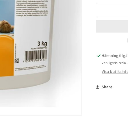
för
Planet
Pool
Vattenvård
Veckoklor
200g
Tabletter
Hämtning tillgä
Vanligtvis redo
Visa butiksin
Share