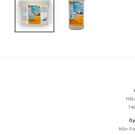
Håt
746
Öp
Mån-Fre