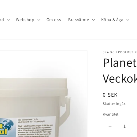
ad
Webshop
Om oss
Brasvärme
Köpa & Äga
SPA OCH POOLBUTI
Planet
Veckok
Ordinarie
0 SEK
pris
Skatter ingår.
Kvantitet
Minska
kvantitet