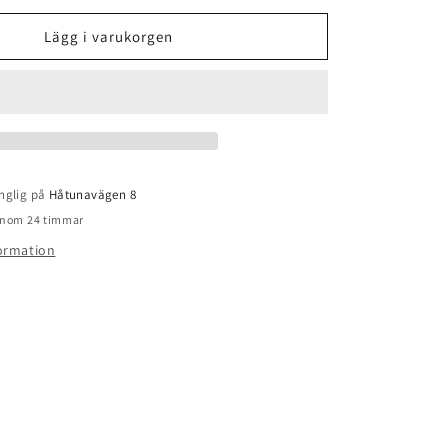
för
Planet
Lägg i varukorgen
Pool
Vattenvård
Veckoklor
200g
Tabletter
nglig på
Håtunavägen 8
 inom 24 timmar
formation