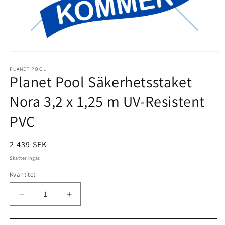
Öppna
mediet
1
PLANET POOL
Planet Pool Säkerhetsstaket
i
modalfönster
Nora 3,2 x 1,25 m UV-Resistent
PVC
Ordinarie
2 439 SEK
pris
Skatter ingår.
Kvantitet
Minska
Öka
kvantitet
kvantitet
för
för