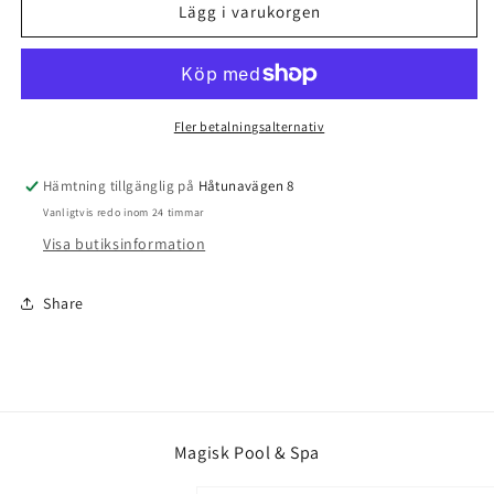
Planet
Planet
Lägg i varukorgen
Pool
Pool
Säkerhetsstaket
Säkerhetsstaket
Nora
Nora
3,2
3,2
x
x
Fler betalningsalternativ
1,25
1,25
m
m
Hämtning tillgänglig på
Håtunavägen 8
UV-
UV-
Vanligtvis redo inom 24 timmar
Resistent
Resistent
PVC
PVC
Visa butiksinformation
Share
Magisk Pool & Spa