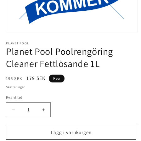
Öppna
mediet
1
PLANET POOL
Planet Pool Poolrengöring
i
modalfönster
Cleaner Fettlösande 1L
Ordinarie
Försäljningspris
179 SEK
195 SEK
Rea
pris
Skatter ingår.
Kvantitet
Minska
Öka
kvantitet
kvantitet
för
för
Planet
Planet
Lägg i varukorgen
Pool
Pool