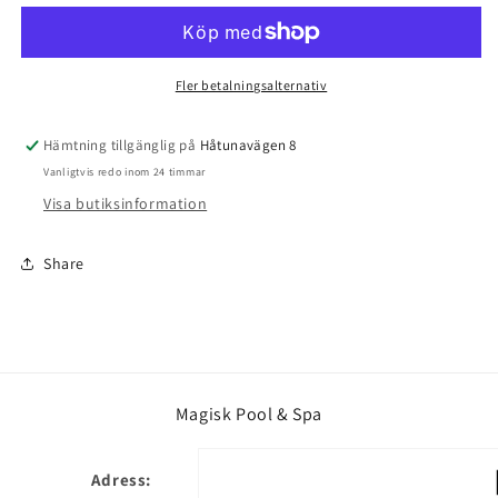
Poolrengöring
Poolrengöring
Cleaner
Cleaner
Fettlösande
Fettlösande
1L
1L
Fler betalningsalternativ
Hämtning tillgänglig på
Håtunavägen 8
Vanligtvis redo inom 24 timmar
Visa butiksinformation
Share
Magisk Pool & Spa
Adress: