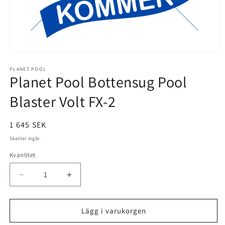
Öppna
mediet
1
PLANET POOL
Planet Pool Bottensug Pool
i
modalfönster
Blaster Volt FX-2
Ordinarie
1 645 SEK
pris
Skatter ingår.
Kvantitet
Minska
Öka
kvantitet
kvantitet
för
för
Planet
Planet
Lägg i varukorgen
Pool
Pool