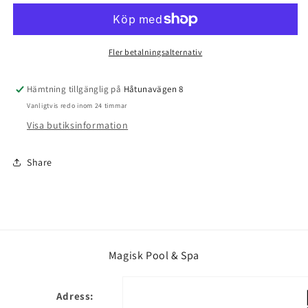
Bottensug
Bottensug
Pool
Pool
Blaster
Blaster
Volt
Volt
Fler betalningsalternativ
FX-
FX-
2
2
Hämtning tillgänglig på
Håtunavägen 8
Vanligtvis redo inom 24 timmar
Visa butiksinformation
Share
Magisk Pool & Spa
Adress: