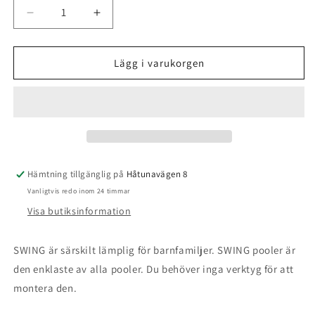
Minska
Öka
kvantitet
kvantitet
för
för
Ovanmarkpool
Ovanmarkpool
Lägg i varukorgen
Swing
Swing
Pools
Pools
Elite
Elite
Väv
Väv
Rampool
Rampool
-
-
4.27
4.27
Hämtning tillgänglig på
Håtunavägen 8
x
x
Vanligtvis redo inom 24 timmar
1.07m,
1.07m,
Mörk
Mörk
Visa butiksinformation
väv
väv
(Dubbel
(Dubbel
SWING är särskilt lämplig för barnfamiljer. SWING pooler är
Rotting)
Rotting)
den enklaste av alla pooler. Du behöver inga verktyg för att
montera den.