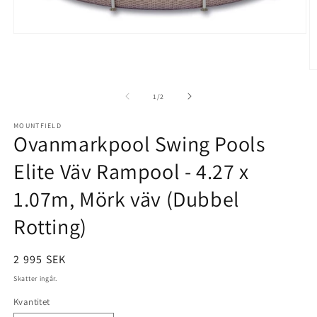
Öppna
mediet
1
i
Ö
modalfönster
m
2
av
1
/
2
i
m
MOUNTFIELD
Ovanmarkpool Swing Pools
Elite Väv Rampool - 4.27 x
1.07m, Mörk väv (Dubbel
Rotting)
Ordinarie
2 995 SEK
pris
Skatter ingår.
Kvantitet