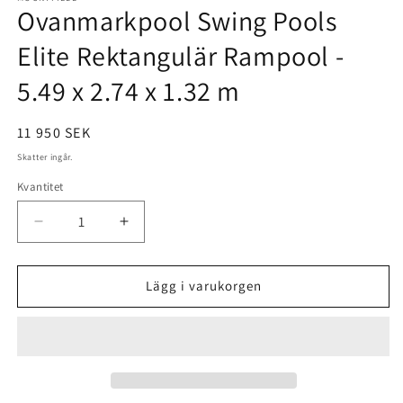
Ovanmarkpool Swing Pools
i
modalfönster
Elite Rektangulär Rampool -
5.49 x 2.74 x 1.32 m
Ordinarie
11 950 SEK
pris
Skatter ingår.
Kvantitet
Minska
Öka
kvantitet
kvantitet
för
för
Ovanmarkpool
Ovanmarkpool
Lägg i varukorgen
Swing
Swing
Pools
Pools
Elite
Elite
Rektangulär
Rektangulär
Rampool
Rampool
-
-