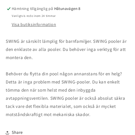
5.49
5.49
Hämtning tillgänglig på
Håtunavägen 8
x
x
Vanligtvis redo inom 24 timmar
2.74
2.74
x
x
Visa butiksinformation
1.32
1.32
m
m
SWING är särskilt lämplig för barnfamiljer. SWING pooler är
den enklaste av alla pooler. Du behöver inga verktyg för att
montera den.
Behöver du flytta din pool någon annanstans för en helg?
Detta är inga problem med SWING-pooler. Du kan enkelt
tömma den när som helst med den inbyggda
avtappningsventilen. SWING pooler är också absolut säkra
tack vare det flexibla materialet, som också är mycket
motståndskraftigt mot mekaniska skador.
Share