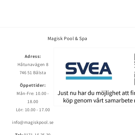
Magisk Pool & Spa
Adress:
Håtunavägen 8
746 51 Bålsta
Öppettider:
Mån-Fre: 10.00 -
18.00
Lör: 10.00 - 17.00
info@magiskpool.se
Tel:
0171-15 25 30