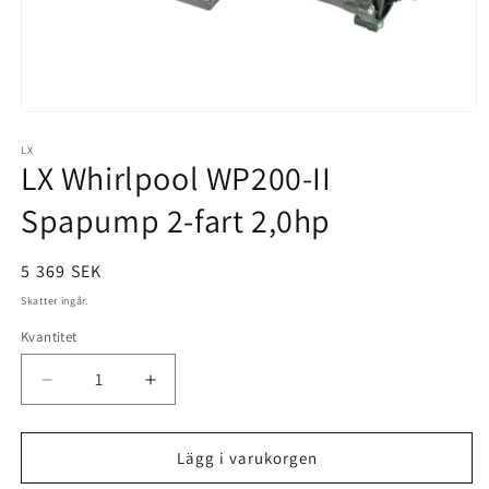
Öppna
mediet
1
LX
LX Whirlpool WP200-II
i
modalfönster
Spapump 2-fart 2,0hp
Ordinarie
5 369 SEK
pris
Skatter ingår.
Kvantitet
Minska
Öka
kvantitet
kvantitet
för
för
LX
LX
Lägg i varukorgen
Whirlpool
Whirlpool