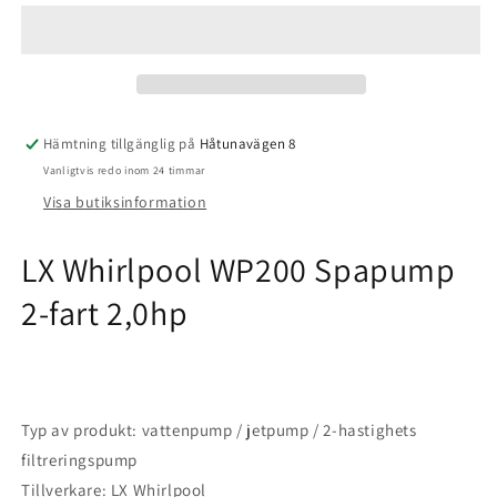
WP200-
WP200-
II
II
Spapump
Spapump
2-
2-
fart
fart
2,0hp
2,0hp
Hämtning tillgänglig på
Håtunavägen 8
Vanligtvis redo inom 24 timmar
Visa butiksinformation
LX Whirlpool WP200 Spapump
2-fart 2,0hp
Typ av produkt: vattenpump / jetpump / 2-hastighets
filtreringspump
Tillverkare: LX Whirlpool