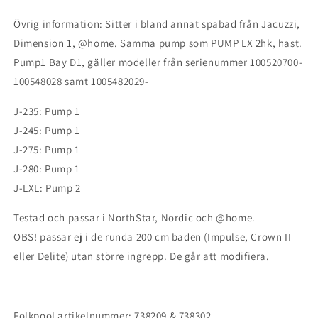
Övrig information: Sitter i bland annat spabad från Jacuzzi,
Dimension 1, @home. Samma pump som PUMP LX 2hk, hast.
Pump1 Bay D1, gäller modeller från serienummer 100520700-
100548028 samt 1005482029-
J-235: Pump 1
J-245: Pump 1
J-275: Pump 1
J-280: Pump 1
J-LXL: Pump 2
Testad och passar i NorthStar, Nordic och @home.
OBS! passar ej i de runda 200 cm baden (Impulse, Crown II
eller Delite) utan större ingrepp. De går att modifiera.
Folkpool artikelnummer: 738209 & 738302