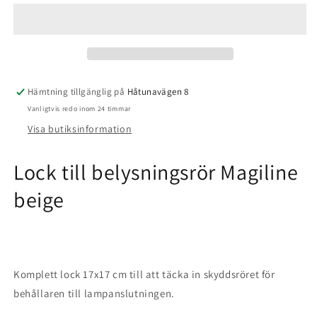
belysningsrör
belysningsrör
Magiline
Magiline
Beige
Beige
Hämtning tillgänglig på
Håtunavägen 8
Vanligtvis redo inom 24 timmar
Visa butiksinformation
Lock till belysningsrör Magiline
beige
Komplett lock 17x17 cm till att täcka in skyddsröret för
behållaren till lampanslutningen.