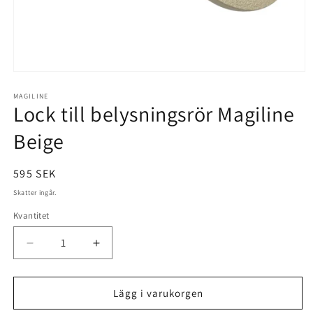
Öppna
mediet
1
MAGILINE
Lock till belysningsrör Magiline
i
modalfönster
Beige
Ordinarie
595 SEK
pris
Skatter ingår.
Kvantitet
Minska
Öka
kvantitet
kvantitet
för
för
Lock
Lock
Lägg i varukorgen
till
till