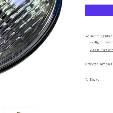
insats
300W
Hämtning tillgä
Vanligtvis redo
Visa butiksin
Utbyteslampa PA
Share