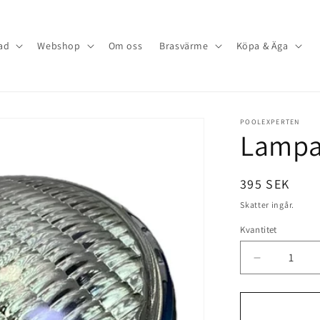
ad
Webshop
Om oss
Brasvärme
Köpa & Äga
POOLEXPERTEN
Lampa
Ordinarie
395 SEK
pris
Skatter ingår.
Kvantitet
Minska
kvantitet
för
Lampa