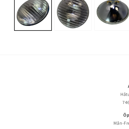
Håt
746
Öp
Mån-Fre