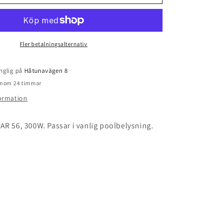
insats
300W
Fler betalningsalternativ
nglig på
Håtunavägen 8
 inom 24 timmar
formation
R 56, 300W. Passar i vanlig poolbelysning.