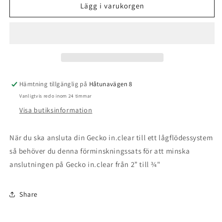
Förminskning
Förminskning
Lägg i varukorgen
för
för
saltbrominator
saltbrominator
Gecko
Gecko
in.clear
in.clear
Hämtning tillgänglig på
Håtunavägen 8
Vanligtvis redo inom 24 timmar
Visa butiksinformation
När du ska ansluta din Gecko in.clear till ett lågflödessystem
så behöver du denna förminskningssats för att minska
anslutningen på Gecko in.clear från 2” till ¾"
Share