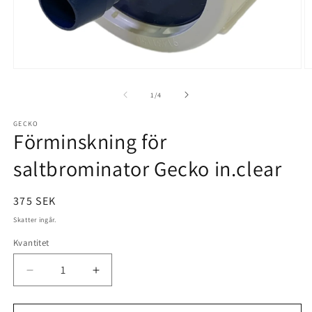
Öppna
Ö
mediet
m
1
2
av
1
/
4
i
i
modalfönster
m
GECKO
Förminskning för
saltbrominator Gecko in.clear
Ordinarie
375 SEK
pris
Skatter ingår.
Kvantitet
Minska
Öka
kvantitet
kvantitet
för
för