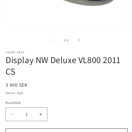
Öppna
Ö
mediet
m
1
2
av
1
/
4
i
i
modalfönster
m
COAST SPAS
Display NW Deluxe VL800 2011
CS
Ordinarie
3 900 SEK
pris
Skatter ingår.
Kvantitet
Minska
Öka
kvantitet
kvantitet
för
för