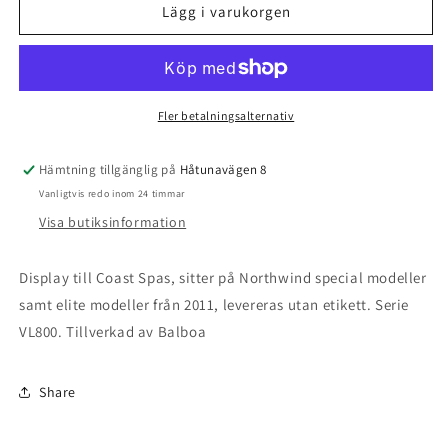
Display
Display
Lägg i varukorgen
NW
NW
Deluxe
Deluxe
VL800
VL800
2011
2011
CS
CS
Fler betalningsalternativ
Hämtning tillgänglig på
Håtunavägen 8
Vanligtvis redo inom 24 timmar
Visa butiksinformation
Display till Coast Spas, sitter på Northwind special modeller
samt elite modeller från 2011, levereras utan etikett. Serie
VL800. Tillverkad av Balboa
Share