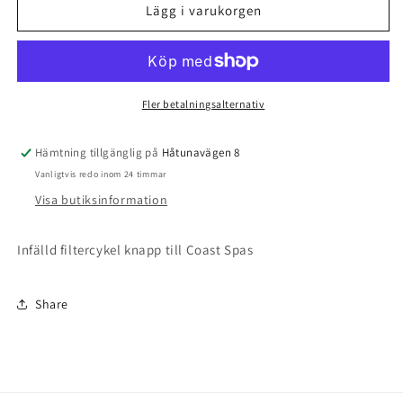
Display
Display
Lägg i varukorgen
filtercykel
filtercykel
knapp
knapp
kompakt
kompakt
CS
CS
Fler betalningsalternativ
Hämtning tillgänglig på
Håtunavägen 8
Vanligtvis redo inom 24 timmar
Visa butiksinformation
Infälld filtercykel knapp till Coast Spas
Share