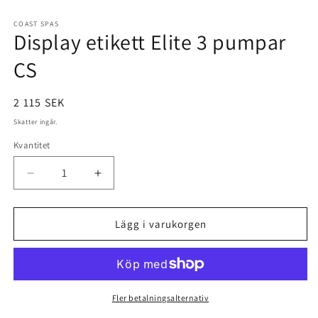
Öppna
mediet
1
COAST SPAS
Display etikett Elite 3 pumpar
i
modalfönster
CS
Ordinarie
2 115 SEK
pris
Skatter ingår.
Kvantitet
Minska
Öka
kvantitet
kvantitet
för
för
Display
Display
Lägg i varukorgen
etikett
etikett
Elite
Elite
3
3
pumpar
pumpar
CS
CS
Fler betalningsalternativ