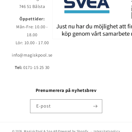
746 51 Bålsta
Öppettider:
Mån-Fre: 10.00 -
18.00
Lör: 10.00 - 17.00
info@magiskpool.se
Tel:
0171-15 25 30
Prenumerera på nyhetsbrev
E-post
© 2026,
Magisk Pool & Spa AB
Powered by Shopify
Integritetspolicy