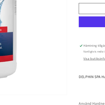
för
DELPHIN
SPA
Hardness
Up
1kg
Hämtning tillgä
Vanligtvis redo
Visa butiksin
DELPHIN SPA H
Använd Hardnes