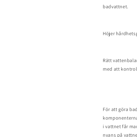
badvattnet.
Höjer hårdhetsg
Rätt vattenbalan
med att kontrol
För att göra b
komponenterna i
i vattnet får m
nyans på vattne