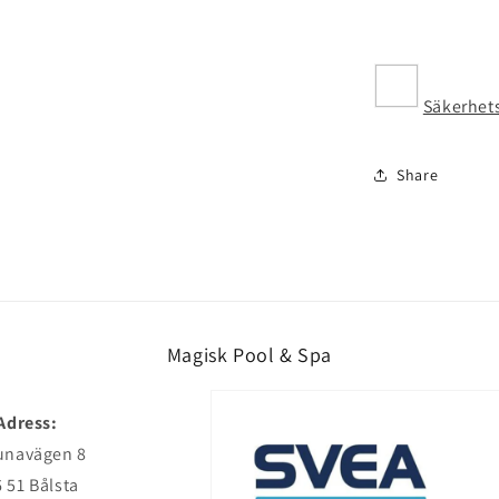
Säkerhet
Share
Magisk Pool & Spa
Adress:
unavägen 8
 51 Bålsta