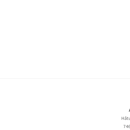
Håt
746