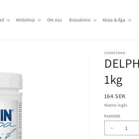
ad
Webshop
Om oss
Brasvärme
Köpa & Äga
CHEMOFORM
DELPH
1kg
Ordinarie
164 SEK
pris
Skatter ingår.
Kvantitet
Minska
kvantitet