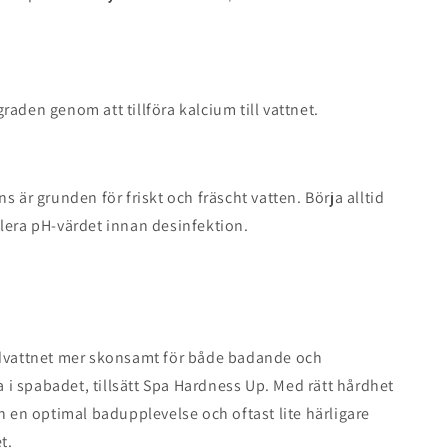
raden genom att tillföra kalcium till vattnet.
s är grunden för friskt och fräscht vatten. Börja alltid
lera pH-värdet innan desinfektion.
advattnet mer skonsamt för både badande och
 spabadet, tillsätt Spa Hardness Up. Med rätt hårdhet
an en optimal badupplevelse och oftast lite härligare
t.