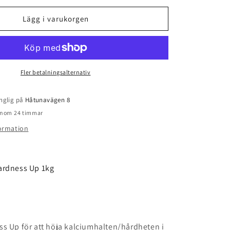
för
DELPHIN
Lägg i varukorgen
SPA
Hardness
Up
1kg
Fler betalningsalternativ
nglig på
Håtunavägen 8
 inom 24 timmar
formation
ardness Up 1kg
s Up för att höja kalciumhalten/hårdheten i