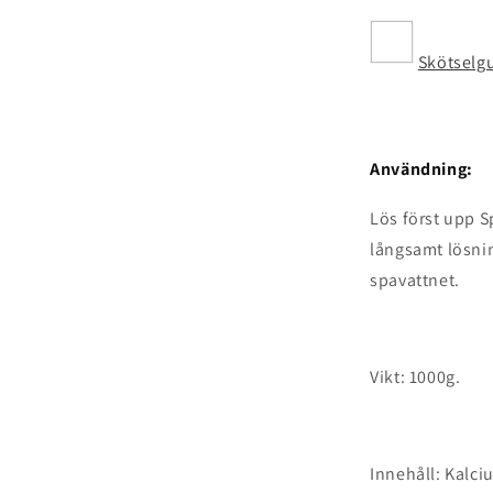
Skötselg
Användning:
Lös först upp S
långsamt lösning
spavattnet.
Vikt: 1000g.
Innehåll: Kalc