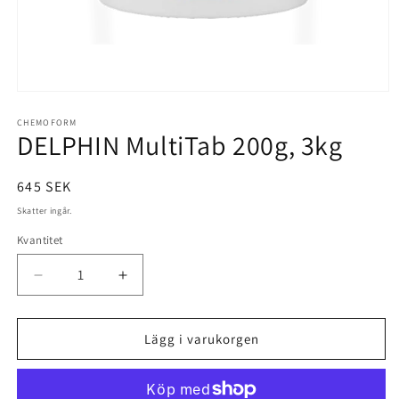
Öppna
mediet
1
CHEMOFORM
DELPHIN MultiTab 200g, 3kg
i
modalfönster
Ordinarie
645 SEK
pris
Skatter ingår.
Kvantitet
Minska
Öka
kvantitet
kvantitet
för
för
DELPHIN
DELPHIN
Lägg i varukorgen
MultiTab
MultiTab
200g,
200g,
3kg
3kg