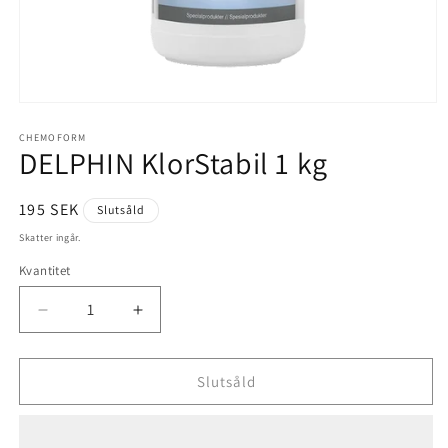
Öppna
mediet
1
CHEMOFORM
DELPHIN KlorStabil 1 kg
i
modalfönster
Ordinarie
195 SEK
Slutsåld
pris
Skatter ingår.
Kvantitet
Minska
Öka
kvantitet
kvantitet
för
för
DELPHIN
DELPHIN
Slutsåld
KlorStabil
KlorStabil
1
1
kg
kg