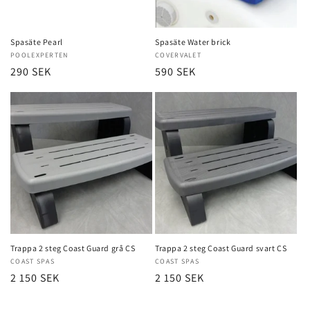
Spasäte Pearl
Spasäte Water brick
Säljare:
POOLEXPERTEN
Säljare:
COVERVALET
Ordinarie
290 SEK
Ordinarie
590 SEK
pris
pris
Trappa 2 steg Coast Guard grå CS
Trappa 2 steg Coast Guard svart CS
Säljare:
COAST SPAS
Säljare:
COAST SPAS
Ordinarie
2 150 SEK
Ordinarie
2 150 SEK
pris
pris