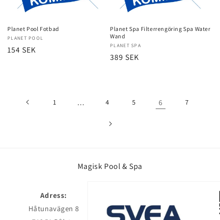
Planet Pool Fotbad
Planet Spa Filterrengöring Spa Water
Wand
Säljare:
PLANET POOL
Säljare:
PLANET SPA
Ordinarie
154 SEK
Ordinarie
389 SEK
pris
pris
1
…
4
5
6
7
Magisk Pool & Spa
Adress:
Håtunavägen 8