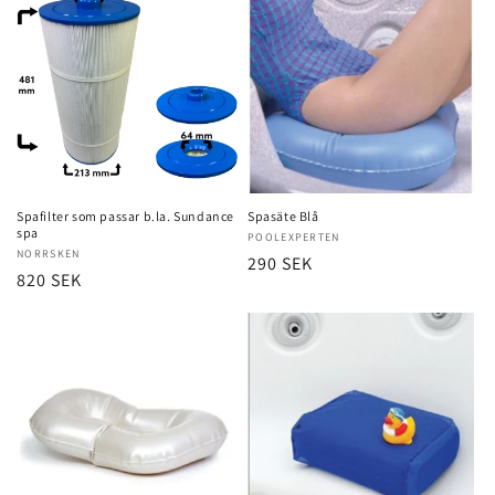
Spafilter som passar b.la. Sundance
Spasäte Blå
spa
Säljare:
POOLEXPERTEN
Säljare:
NORRSKEN
Ordinarie
290 SEK
Ordinarie
820 SEK
pris
pris