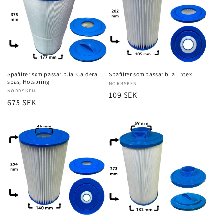
Spafilter som passar b.la. Caldera
Spafilter som passar b.la. Intex
spas, Hotspring
Säljare:
NORRSKEN
Säljare:
NORRSKEN
Ordinarie
109 SEK
Ordinarie
675 SEK
pris
pris