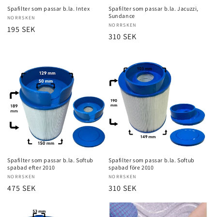
Spafilter som passar b.la. Intex
Spafilter som passar b.la. Jacuzzi,
Sundance
Säljare:
NORRSKEN
Säljare:
NORRSKEN
Ordinarie
195 SEK
Ordinarie
310 SEK
pris
pris
Spafilter som passar b.la. Softub
Spafilter som passar b.la. Softub
spabad efter 2010
spabad före 2010
Säljare:
NORRSKEN
Säljare:
NORRSKEN
Ordinarie
475 SEK
Ordinarie
310 SEK
pris
pris