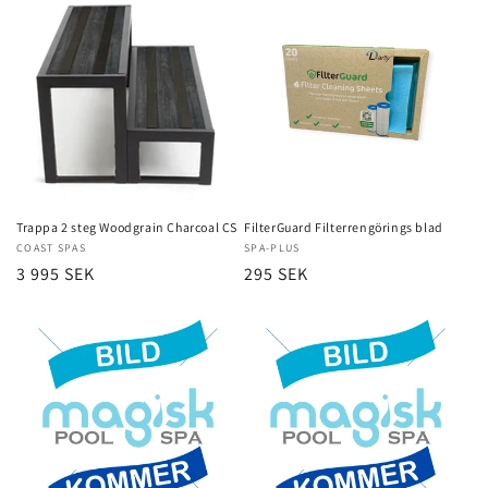
Trappa 2 steg Woodgrain Charcoal CS
FilterGuard Filterrengörings blad
Säljare:
COAST SPAS
Säljare:
SPA-PLUS
Ordinarie
3 995 SEK
Ordinarie
295 SEK
pris
pris