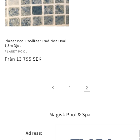
Planet Pool Poolliner Tradition Oval
1,5m Djup
Säljare:
PLANET POOL
Ordinarie
Från 13 795 SEK
pris
1
2
Magisk Pool & Spa
Adress: