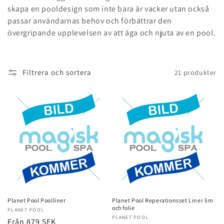
e
skapa en pooldesign som inte bara är vacker utan också
r
passar användarnas behov och förbättrar den
övergripande upplevelsen av att äga och njuta av en pool.
i
e
Filtrera och sortera
21 produkter
:
Planet Pool Poolliner
Planet Pool Reperationsset Liner lim
och folie
Säljare:
PLANET POOL
Säljare:
PLANET POOL
Ordinarie
Från 879 SEK