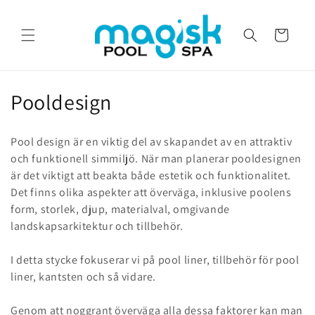
vidare
till
innehåll
Varukorg
P
Pooldesign
r
Pool design är en viktig del av skapandet av en attraktiv
o
och funktionell simmiljö. När man planerar pooldesignen
är det viktigt att beakta både estetik och funktionalitet.
d
Det finns olika aspekter att överväga, inklusive poolens
u
form, storlek, djup, materialval, omgivande
landskapsarkitektur och tillbehör.
k
t
I detta stycke fokuserar vi på pool liner, tillbehör för pool
liner, kantsten och så vidare.
s
Genom att noggrant överväga alla dessa faktorer kan man